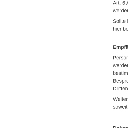
Art. 6
werde
Sollte
hier b
Empfä
Person
werden
bestim
Bespre
Dritte
Weiter
soweit
Daten