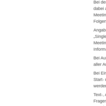
Bei de
dabei 
Meeti
Folgen
Angabe
„Single
Meetin
Inform
Bei Au
aller 
Bei Ei
Start-
werde
Text-,
Fragen