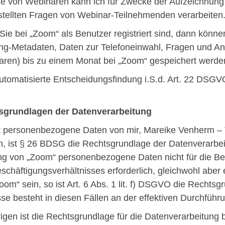
le von Webinaren kann ich für Zwecke der Aufzeichnun
stellten Fragen von Webinar-Teilnehmenden verarbeiten
ie bei „Zoom“ als Benutzer registriert sind, dann könne
ng-Metadaten, Daten zur Telefoneinwahl, Fragen und An
ren) bis zu einem Monat bei „Zoom“ gespeichert werde
utomatisierte Entscheidungsfindung i.S.d. Art. 22 DSG
sgrundlagen der Datenverarbeitung
 personenbezogene Daten von mir, Mareike Venherm – Tr
, ist § 26 BDSG die Rechtsgrundlage der Datenverarbe
g von „Zoom“ personenbezogene Daten nicht für die B
schäftigungsverhältnisses erforderlich, gleichwohl aber
oom“ sein, so ist Art. 6 Abs. 1 lit. f) DSGVO die Rechts
sse besteht in diesen Fällen an der effektiven Durchführ
igen ist die Rechtsgrundlage für die Datenverarbeitung 