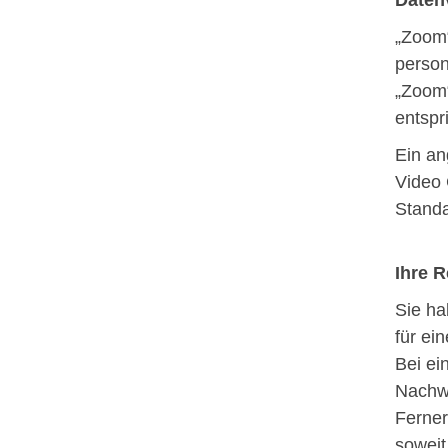
„Zoom“
person
„Zoom“
entspri
Ein an
Video 
Standa
Ihre R
Sie ha
für ei
Bei ein
Nachwe
Ferner
soweit