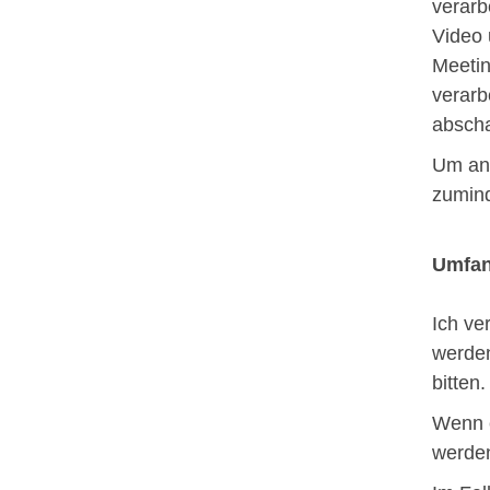
verarb
Video 
Meetin
verarb
abscha
Um an 
zumin
Umfan
Ich ve
werden
bitten
Wenn e
werden