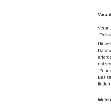
Veran
Verant
„Onlin
Hinwei
Datenv
erford
nutzen
„Zoom“
Basisf
finden
Welch