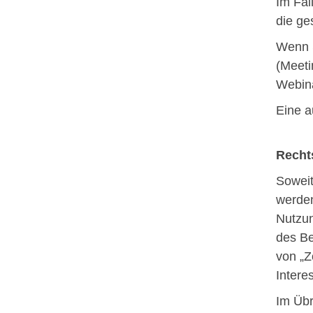
Im Fal
die ge
Wenn S
(Meeti
Webina
Eine a
Recht
Soweit
werden
Nutzun
des Be
von „Z
Intere
Im Übr