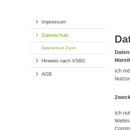
Impressum
Datenschutz
Da
Datenschutz Zoom
Daten
Marei
Hinweis nach VSBG
Ich mö
AGB
Nutzu
Zweck
Ich nu
Webina
Commun