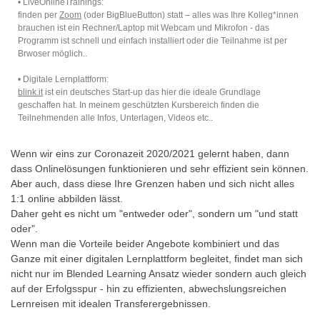
• LiveOnlineTrainings:
finden per
Zoom
(oder BigBlueButton) statt – alles was Ihre Kolleg*innen
brauchen ist ein Rechner/Laptop mit Webcam und Mikrofon - das
Programm ist schnell und einfach installiert oder die Teilnahme ist per
Brwoser möglich..
• Digitale Lernplattform:
blink.it
ist ein deutsches Start-up das hier die ideale Grundlage
geschaffen hat. In meinem geschützten Kursbereich finden die
Teilnehmenden alle Infos, Unterlagen, Videos etc..
Wenn wir eins zur Coronazeit 2020/2021 gelernt haben, dann
dass Onlinelösungen funktionieren und sehr effizient sein können.
Aber auch, dass diese Ihre Grenzen haben und sich nicht alles
1:1 online abbilden lässt.
Daher geht es nicht um "entweder oder", sondern um "und statt
oder".
Wenn man die Vorteile beider Angebote kombiniert und das
Ganze mit einer digitalen Lernplattform begleitet, findet man sich
nicht nur im Blended Learning Ansatz wieder sondern auch gleich
auf der Erfolgsspur - hin zu effizienten, abwechslungsreichen
Lernreisen mit idealen Transferergebnissen.