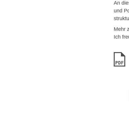
An die
und Po
strukt
Mehr z
Ich fr
PDF