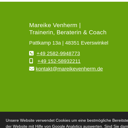
Mareike Venherm |
Trainerin, Beraterin & Coach
Pattkamp 13a | 48351 Everswinkel
+49 2582-9948773
+49 152-58932211
kontakt@mareikevenherm.de
Unsere Website verwendet Cookies um eine bestmögliche Bereitste
der Website mit Hilfe von Google Analytics auswerten. Sind Sie dam