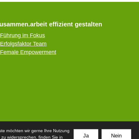
usammen.arbeit effizient gestalten
Führung im Fokus
Erfolgsfaktor Team
Female Empowerment
ste möchten wir gerne Ihre Nutzung
Ja
Nein
 zu widersprechen, finden Sie in