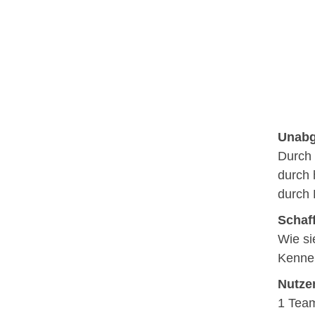
Unabg
Durch 
durch 
durch 
Schaff
Wie si
Kennen
Nutze
1 Team