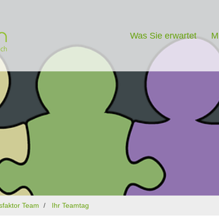
Was Sie erwartet
M
gsfaktor Team
Ihr Teamtag