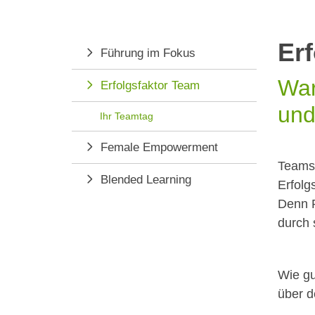
Er
Führung im Fokus
War
Erfolgsfaktor Team
und
Ihr Teamtag
Female Empowerment
Teams 
Blended Learning
Erfolg
Denn P
durch 
Wie gu
über d